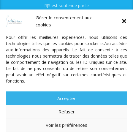
RJS est soutenue par le
Fonds Myriam
Gérer le consentement aux
cookies
Pour offrir les meilleures expériences, nous utilisons des
technologies telles que les cookies pour stocker et/ou accéder
aux informations des appareils. Le fait de consentir à ces
technologies nous permettra de traiter des données telles que
Radio Judaica Strasbourg
le comportement de navigation ou les ID uniques sur ce site.
Le fait de ne pas consentir ou de retirer son consentement
Tous droits réservés
peut avoir un effet négatif sur certaines caractéristiques et
RADIO JUDAÏCA
ÉMISSIONS ET GRILLE DES PROGRAMMES
fonctions.
PODCASTS
NOTRE ACTUALITÉ
CONTACT
FAIRE
UN DON
ADHÉRER
MENTIONS LÉGALES
RÉAL.
AKALMIE
Accepter
Refuser
Voir les préférences