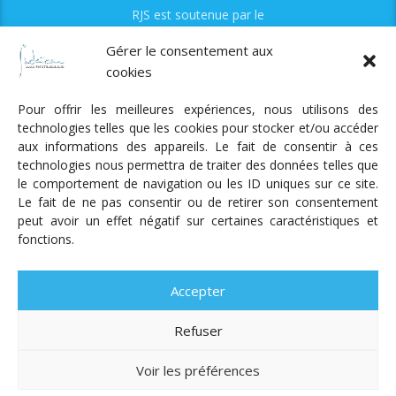
RJS est soutenue par le
Fonds Myriam
Gérer le consentement aux
cookies
Pour offrir les meilleures expériences, nous utilisons des
technologies telles que les cookies pour stocker et/ou accéder
aux informations des appareils. Le fait de consentir à ces
technologies nous permettra de traiter des données telles que
Radio Judaica Strasbourg
le comportement de navigation ou les ID uniques sur ce site.
Le fait de ne pas consentir ou de retirer son consentement
Tous droits réservés
peut avoir un effet négatif sur certaines caractéristiques et
RADIO JUDAÏCA
ÉMISSIONS ET GRILLE DES PROGRAMMES
fonctions.
PODCASTS
NOTRE ACTUALITÉ
CONTACT
FAIRE
UN DON
ADHÉRER
MENTIONS LÉGALES
RÉAL.
AKALMIE
Accepter
Refuser
Voir les préférences