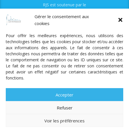
RJS est soutenue par le
Fonds Myriam
Gérer le consentement aux
cookies
Pour offrir les meilleures expériences, nous utilisons des
technologies telles que les cookies pour stocker et/ou accéder
aux informations des appareils. Le fait de consentir à ces
technologies nous permettra de traiter des données telles que
Radio Judaica Strasbourg
le comportement de navigation ou les ID uniques sur ce site.
Le fait de ne pas consentir ou de retirer son consentement
Tous droits réservés
peut avoir un effet négatif sur certaines caractéristiques et
RADIO JUDAÏCA
ÉMISSIONS ET GRILLE DES PROGRAMMES
fonctions.
PODCASTS
NOTRE ACTUALITÉ
CONTACT
FAIRE
UN DON
ADHÉRER
MENTIONS LÉGALES
RÉAL.
AKALMIE
Accepter
Refuser
Voir les préférences