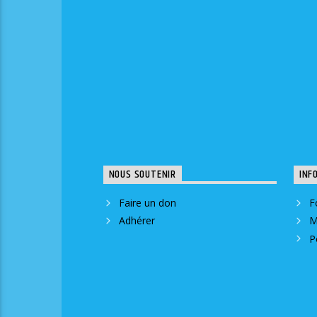
NOUS SOUTENIR
INF
Faire un don
F
Adhérer
M
P