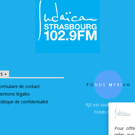
OS +
ormulaire de contact
entions légales
olitique de confidentialité
RJS est soutenue par le
Fonds Myriam
Pour offr
telles qu