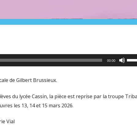
Utili
00:00
les
flèc
cale de Gilbert Brussieux.
haut
pour
élèves du lycée Cassin, la pièce est reprise par la troupe Triba
aug
uvres les 13, 14 et 15 mars 2026.
ou
ie Vial
dimi
le