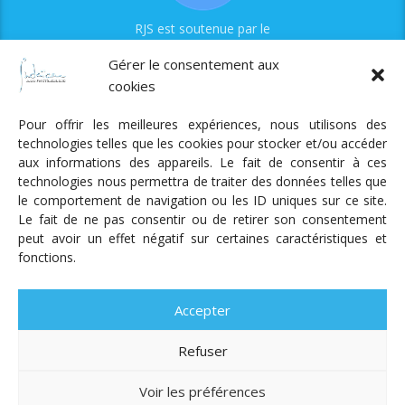
RJS est soutenue par le
Fonds Myriam
Gérer le consentement aux
cookies
Pour offrir les meilleures expériences, nous utilisons des
technologies telles que les cookies pour stocker et/ou accéder
aux informations des appareils. Le fait de consentir à ces
technologies nous permettra de traiter des données telles que
Radio Judaica Strasbourg
le comportement de navigation ou les ID uniques sur ce site.
Le fait de ne pas consentir ou de retirer son consentement
Tous droits réservés
peut avoir un effet négatif sur certaines caractéristiques et
RADIO JUDAÏCA
ÉMISSIONS ET GRILLE DES PROGRAMMES
fonctions.
PODCASTS
NOTRE ACTUALITÉ
CONTACT
FAIRE
UN DON
ADHÉRER
MENTIONS LÉGALES
RÉAL.
AKALMIE
Accepter
Refuser
Voir les préférences