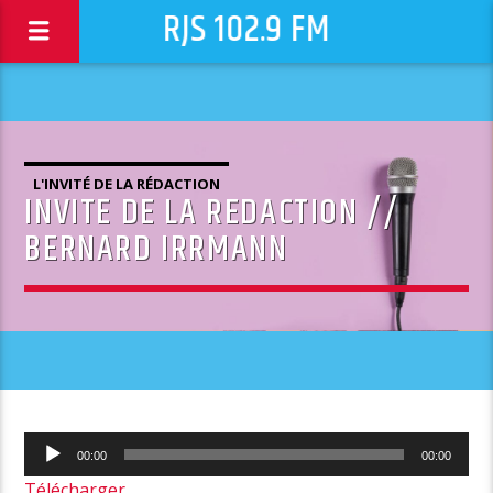
RJS 102.9 FM
L'INVITÉ DE LA RÉDACTION
INVITE DE LA REDACTION //
BERNARD IRRMANN
Lecteur
00:00
00:00
audio
Télécharger