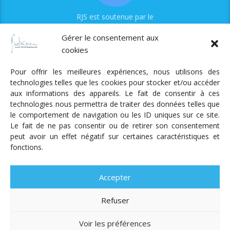
RJS est soutenue par le
Fonds Myriam
Gérer le consentement aux
cookies
Pour offrir les meilleures expériences, nous utilisons des
technologies telles que les cookies pour stocker et/ou accéder
aux informations des appareils. Le fait de consentir à ces
technologies nous permettra de traiter des données telles que
Radio Judaica Strasbourg
le comportement de navigation ou les ID uniques sur ce site.
Le fait de ne pas consentir ou de retirer son consentement
Tous droits réservés
peut avoir un effet négatif sur certaines caractéristiques et
RADIO JUDAÏCA
ÉMISSIONS ET GRILLE DES PROGRAMMES
fonctions.
PODCASTS
NOTRE ACTUALITÉ
CONTACT
FAIRE
UN DON
ADHÉRER
MENTIONS LÉGALES
RÉAL.
AKALMIE
Accepter
Refuser
Voir les préférences