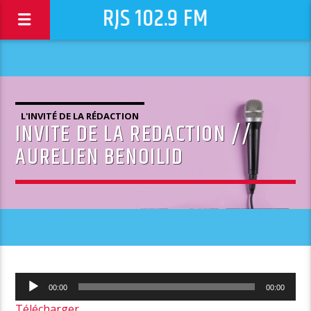
RJS 102.9 FM
L'INVITÉ DE LA RÉDACTION
INVITE DE LA REDACTION //
AURELIEN BENOILID
Lecteur
00:00
00:00
audio
Télécharger