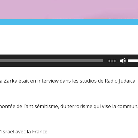
Utili
00:00
les
flèc
 Zarka était en interview dans les studios de Radio Judaïca
haut
pour
aug
la montée de l’antisémitisme, du terrorisme qui vise la commu
ou
dimi
Israël avec la France.
le