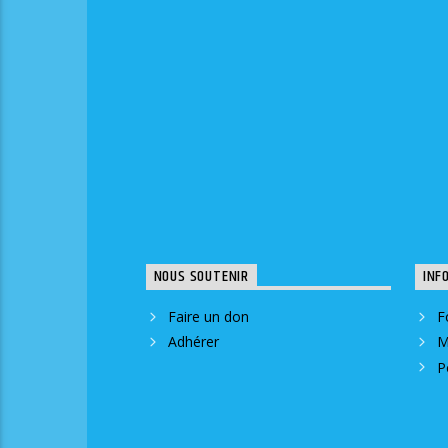
NOUS SOUTENIR
INF
Faire un don
F
Adhérer
M
P