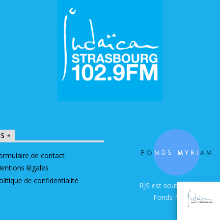
OS +
ormulaire de contact
entions légales
olitique de confidentialité
RJS est soutenue par le
Fonds Myriam