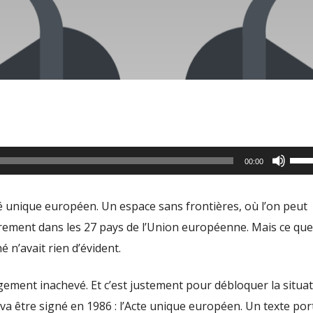
Utili
00:00
les
flèc
 unique européen. Un espace sans frontières, où l’on peut
haut
librement dans les 27 pays de l’Union européenne. Mais ce que
pour
 n’avait rien d’évident.
aug
ou
rgement inachevé. Et c’est justement pour débloquer la situa
dimi
a être signé en 1986 : l’Acte unique européen. Un texte por