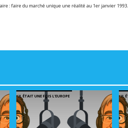
le
ire : faire du marché unique une réalité au 1er janvier 1993.
volu
IL ÉTAIT UNE FOIS L'EUROPE
IL 