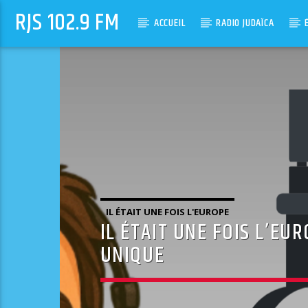
RJS 102.9 FM
ACCUEIL
RADIO JUDAÏCA
IL ÉTAIT UNE FOIS L'EUROPE
IL ÉTAIT UNE FOIS L’EU
UNIQUE