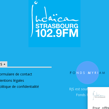
OS +
ormulaire de contact
entions légales
olitique de confidentialité
RJS est soutenue par le
Fonds Myriam
Pour offr