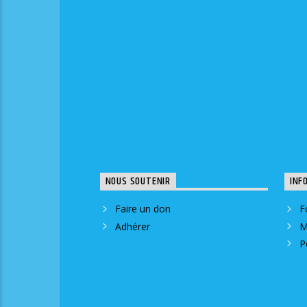
NOUS SOUTENIR
INF
Faire un don
F
Adhérer
M
P