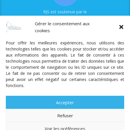
RJS est soutenue par le
Fonds Myriam
Gérer le consentement aux
cookies
Pour offrir les meilleures expériences, nous utilisons des
technologies telles que les cookies pour stocker et/ou accéder
aux informations des appareils. Le fait de consentir à ces
technologies nous permettra de traiter des données telles que
Radio Judaica Strasbourg
le comportement de navigation ou les ID uniques sur ce site.
Le fait de ne pas consentir ou de retirer son consentement
Tous droits réservés
peut avoir un effet négatif sur certaines caractéristiques et
RADIO JUDAÏCA
ÉMISSIONS ET GRILLE DES PROGRAMMES
fonctions.
PODCASTS
NOTRE ACTUALITÉ
CONTACT
FAIRE
UN DON
ADHÉRER
MENTIONS LÉGALES
RÉAL.
AKALMIE
Accepter
Refuser
Voir les préférences