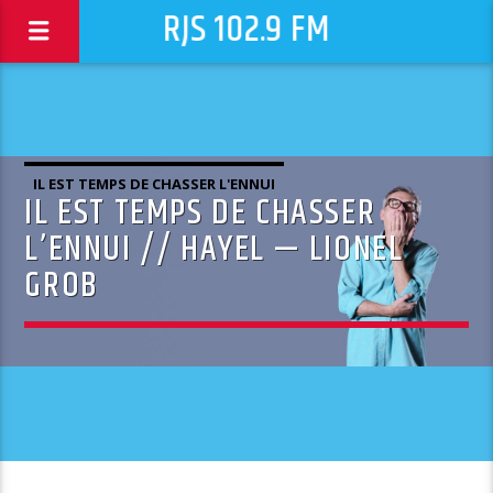
RJS 102.9 FM
IL EST TEMPS DE CHASSER L'ENNUI
IL EST TEMPS DE CHASSER
L’ENNUI // HAYEL — LIONEL
GROB