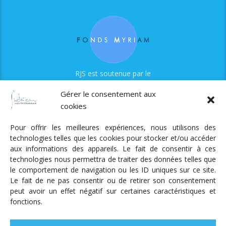
RJS est soutenue par le
Fonds Myriam
Gérer le consentement aux
cookies
Pour offrir les meilleures expériences, nous utilisons des
technologies telles que les cookies pour stocker et/ou accéder
aux informations des appareils. Le fait de consentir à ces
technologies nous permettra de traiter des données telles que
Radio Judaica Strasbourg
le comportement de navigation ou les ID uniques sur ce site.
Le fait de ne pas consentir ou de retirer son consentement
Tous droits réservés
peut avoir un effet négatif sur certaines caractéristiques et
RADIO JUDAÏCA
ÉMISSIONS ET GRILLE DES PROGRAMMES
fonctions.
PODCASTS
NOTRE ACTUALITÉ
CONTACT
FAIRE
UN DON
ADHÉRER
MENTIONS LÉGALES
RÉAL.