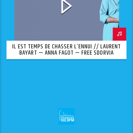
IL EST TEMPS DE CHASSER L’ENNUI // LAURENT
BAYART — ANNA FAGOT — FREE SDORVIA