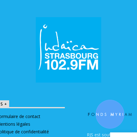
OS +
ormulaire de contact
entions légales
olitique de confidentialité
RJS est soutenue par le