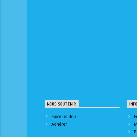
NOUS SOUTENIR
INF
Faire un don
F
Adhérer
M
P