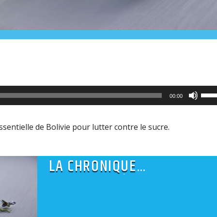
Utili
00:00
les
flèc
entielle de Bolivie pour lutter contre le sucre.
haut
pour
LA CHRONIQUE
aug
D’AROMATHÉRAPIE
ou
dimi
le