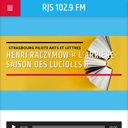
RJS 102.9 FM
STRASBOURG PILOTE ARTS ET LETTRES
HENRI RACZYMOW « L’ARRIÈRE-
SAISON DES LUCIOLES »
Lecteur
00:00
00:00