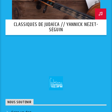
CLASSIQUES DE JUDAÏCA // YANNICK NÉZET-
SÉGUIN
NOUS SOUTENIR