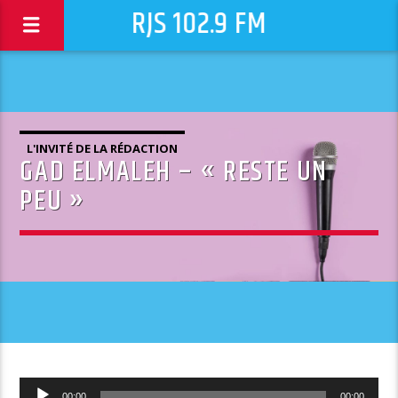
RJS 102.9 FM
L'INVITÉ DE LA RÉDACTION
GAD ELMALEH – « RESTE UN
PEU »
Lecteur
00:00
00:00