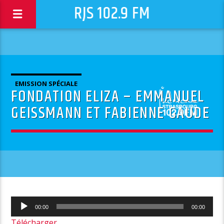
RJS 102.9 FM
EMISSION SPÉCIALE
FONDATION ELIZA – EMMANUEL
GEISSMANN ET FABIENNE GAUDE
Lecteur
00:00
00:00
audio
Télécharger