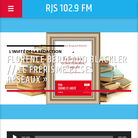
RJS 102.9 FM
L'INVITÉ DE LA RÉDACTION
FLORENCE BERGEAUD BLACKLER
// LE FRÉRISME ET SES
RÉSEAUX »
Lecteur
00:00
00:00