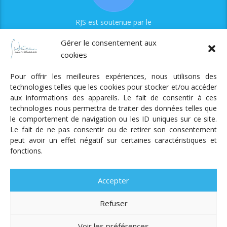
RJS est soutenue par le
Fonds Myriam
Gérer le consentement aux
cookies
Pour offrir les meilleures expériences, nous utilisons des
technologies telles que les cookies pour stocker et/ou accéder
aux informations des appareils. Le fait de consentir à ces
technologies nous permettra de traiter des données telles que
Radio Judaica Strasbourg
le comportement de navigation ou les ID uniques sur ce site.
Le fait de ne pas consentir ou de retirer son consentement
Tous droits réservés
peut avoir un effet négatif sur certaines caractéristiques et
RADIO JUDAÏCA
ÉMISSIONS ET GRILLE DES PROGRAMMES
fonctions.
PODCASTS
NOTRE ACTUALITÉ
CONTACT
FAIRE
UN DON
ADHÉRER
MENTIONS LÉGALES
RÉAL.
AKALMIE
Accepter
Refuser
Voir les préférences