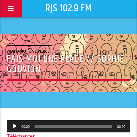
RJS 102.9 FM
FAIS-MOI UNE PLACE
FAIS-MOI UNE PLACE // SOPHIE
GOUVION
Lecteur
00:00
00:00
audio
Télécharger