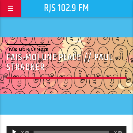
RJS 102.9 FM
FAIS-MOI UNE PLACE
FAIS-MOI UNE PLACE // PAUL
STRADNER
Lecteur
00:00
00:00