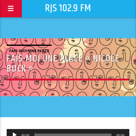
RJS 102.9 FM
FAIS-MOI UNE PLACE
FAIS-MOI UNE PLACE « NICOLE
BUCK »
Lecteur
00:00
00:00