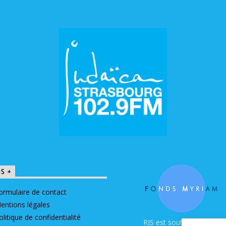
OS +
ormulaire de contact
entions légales
olitique de confidentialité
RJS est soutenue par le