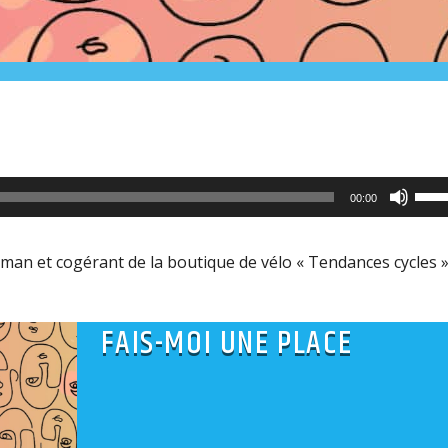
Utili
00:00
les
flèc
man et cogérant de la boutique de vélo « Tendances cycles »
haut
pour
FAIS-MOI UNE PLACE
aug
ou
dimi
le