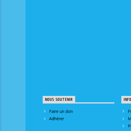
NOUS SOUTENIR
INF
Faire un don
F
Adhérer
M
P