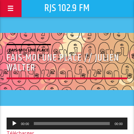
RJS 102.9 FM
FAIS-MOI UNE PLACE
FAIS-MOI UNE PLACE // JULIEN
WALTER
Lecteur
00:00
00:00
audio
Télécharger