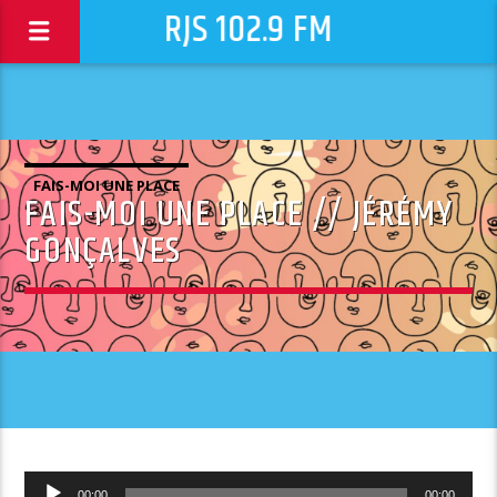
RJS 102.9 FM
FAIS-MOI UNE PLACE
FAIS-MOI UNE PLACE // JÉRÉMY
GONÇALVES
Lecteur
00:00
00:00