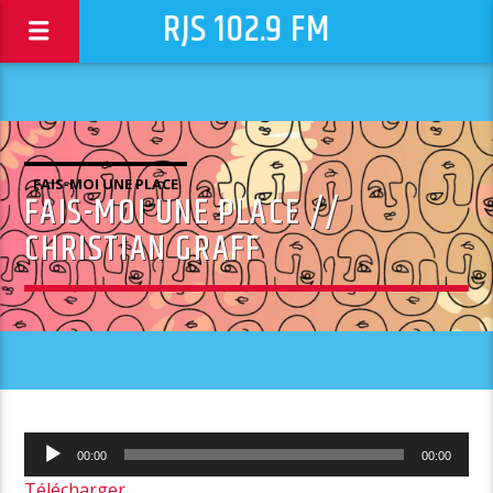
RJS 102.9 FM
FAIS-MOI UNE PLACE
FAIS-MOI UNE PLACE //
CHRISTIAN GRAFF
Lecteur
00:00
00:00
audio
Télécharger