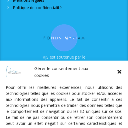
Mentions légales
Politique de confidentialité
RJS est soutenue par le
Fonds Myriam
Gérer le consentement aux
cookies
Pour offrir les meilleures expériences, nous utilisons des
technologies telles que les cookies pour stocker et/ou accéder
aux informations des appareils. Le fait de consentir à ces
technologies nous permettra de traiter des données telles que
Radio Judaica Strasbourg
le comportement de navigation ou les ID uniques sur ce site.
Le fait de ne pas consentir ou de retirer son consentement
Tous droits réservés
peut avoir un effet négatif sur certaines caractéristiques et
RADIO JUDAÏCA
ÉMISSIONS ET GRILLE DES PROGRAMMES