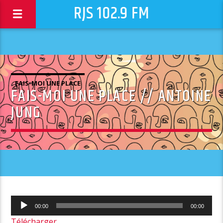
RJS 102.9 FM
FAIS-MOI UNE PLACE
FAIS-MOI UNE PLACE // ANTOINE
JUNG
Lecteur
00:00
00:00
audio
Télécharger