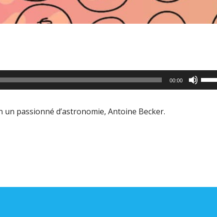
Utili
00:00
les
flèc
n un passionné d’astronomie, Antoine Becker.
haut
pour
aug
ou
dimi
le
volu