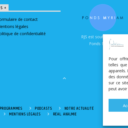
OS +
ormulaire de contact
entions légales
olitique de confidentialité
RJS est soutenue par le
Fonds Myriam
Pour offr
telles qu
appareils.
des donné
sur ce si
peut avoir
Ac
S PROGRAMMES
PODCASTS
NOTRE ACTUALITÉ
MENTIONS LÉGALES
RÉAL. AKALMIE