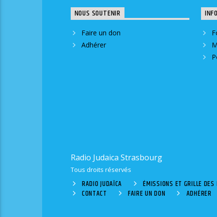
NOUS SOUTENIR
INF
Faire un don
F
Adhérer
M
P
Radio Judaica Strasbourg
Tous droits réservés
RADIO JUDAÏCA
ÉMISSIONS ET GRILLE DE
CONTACT
FAIRE UN DON
ADHÉRER