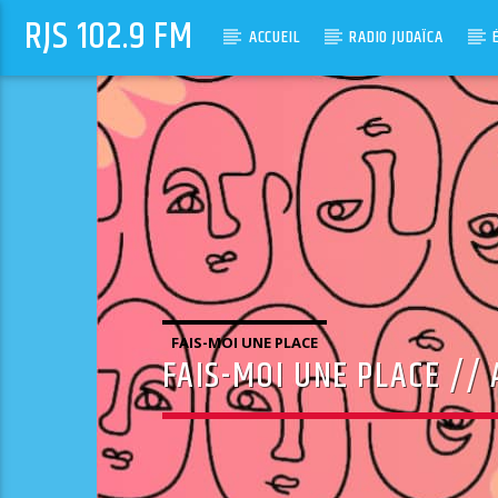
RJS 102.9 FM
ACCUEIL
RADIO JUDAÏCA
FAIS-MOI UNE PLACE
FAIS-MOI UNE PLACE //