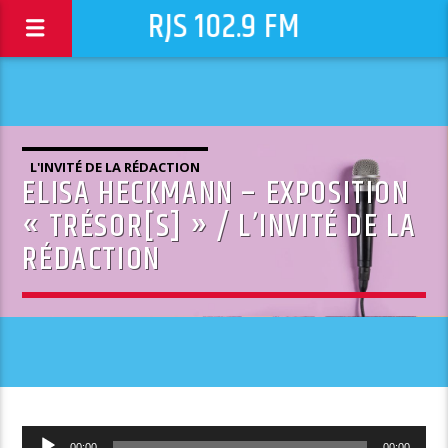
RJS 102.9 FM
L'INVITÉ DE LA RÉDACTION
ELISA HECKMANN – EXPOSITION
« TRÉSOR[S] » / L’INVITÉ DE LA
RÉDACTION
Lecteur
00:00
00:00