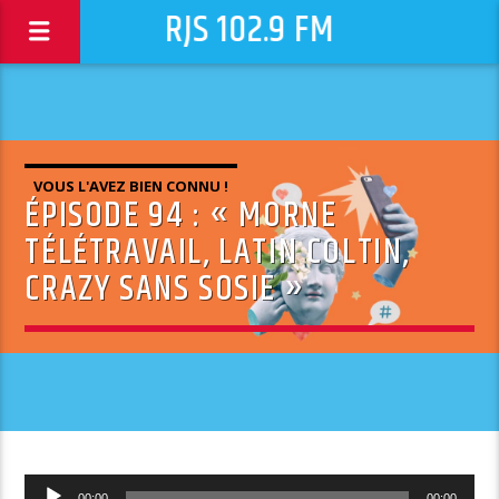
RJS 102.9 FM
VOUS L'AVEZ BIEN CONNU !
ÉPISODE 94 : « MORNE
TÉLÉTRAVAIL, LATIN COLTIN,
CRAZY SANS SOSIE »
Lecteur
00:00
00:00