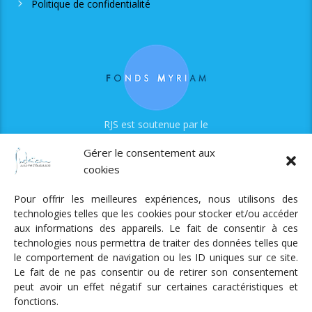
Politique de confidentialité
RJS est soutenue par le
Fonds Myriam
Gérer le consentement aux
cookies
Pour offrir les meilleures expériences, nous utilisons des
technologies telles que les cookies pour stocker et/ou accéder
aux informations des appareils. Le fait de consentir à ces
technologies nous permettra de traiter des données telles que
Radio Judaica Strasbourg
le comportement de navigation ou les ID uniques sur ce site.
Le fait de ne pas consentir ou de retirer son consentement
Tous droits réservés
peut avoir un effet négatif sur certaines caractéristiques et
RADIO JUDAÏCA
ÉMISSIONS ET GRILLE DES PROGRAMMES
fonctions.
PODCASTS
NOTRE ACTUALITÉ
CONTACT
FAIRE