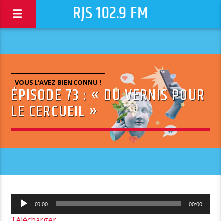
RJS 102.9 FM
VOUS L'AVEZ BIEN CONNU !
ÉPISODE 73 : « DU VERNIS POUR
LE CERCUEIL »
Lecteur
00:00
00:00
audio
Télécharger