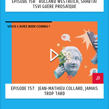
ÉPISODE 158: ROLLAND WESTREICH, SHABTAÏ
TSVI GUÈRE PROSAÏQUE
VOUS L'AVEZ BIEN CONNU !
ÉPISODE 157: JEAN-MATHIEU COLLARD, JAMAIS
TROP TARD