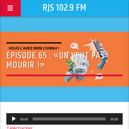
RJS 102.9 FM
VOUS L'AVEZ BIEN CONNU !
ÉPISODE 65 : «ON VEUT PAS
MOURIR !»
Lecteur
00:00
00:00
audio
Télécharger