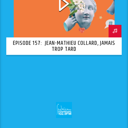
ÉPISODE 157: JEAN-MATHIEU COLLARD, JAMAIS
TROP TARD