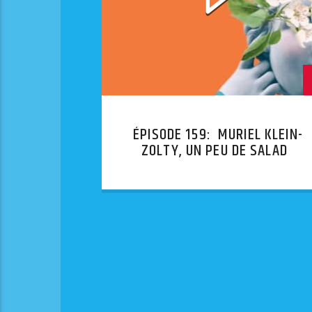
ÉPISODE 159: MURIEL KLEIN-
ZOLTY, UN PEU DE SALADE
SUCRÉE, MERCI !