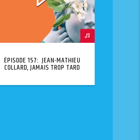
ÉPISODE 157: JEAN-MATHIEU
COLLARD, JAMAIS TROP TARD