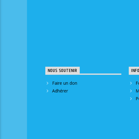
NOUS SOUTENIR
INF
Faire un don
F
Adhérer
M
P