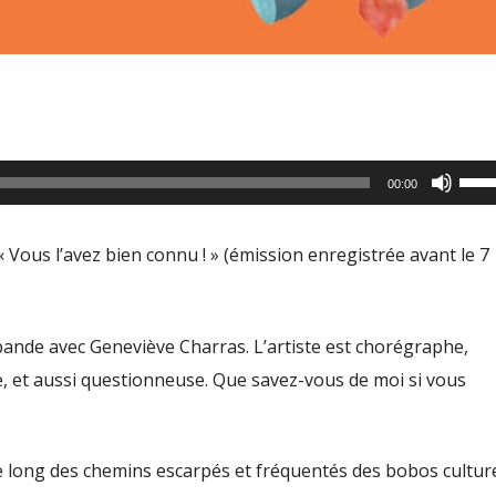
Utili
00:00
les
flèc
Vous l’avez bien connu ! » (émission enregistrée avant le 7
haut
pour
aug
ande avec Geneviève Charras. L’artiste est chorégraphe,
ou
e, et aussi questionneuse. Que savez-vous de moi si vous
dimi
le
 long des chemins escarpés et fréquentés des bobos cultur
volu