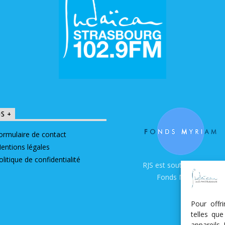
OS +
ormulaire de contact
entions légales
olitique de confidentialité
RJS est soutenue par le
Fonds Myriam
Pour offr
telles qu
appareils.