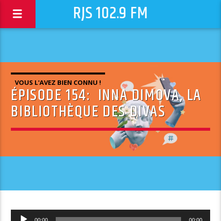
RJS 102.9 FM
VOUS L'AVEZ BIEN CONNU !
ÉPISODE 154: INNA DIMOVA, LA
BIBLIOTHÈQUE DES DIVAS
Lecteur
00:00
00:00