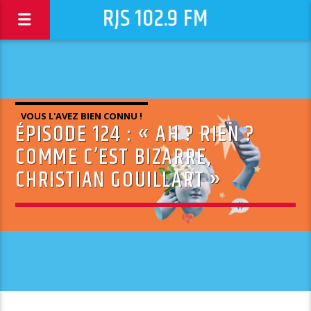
RJS 102.9 FM
VOUS L'AVEZ BIEN CONNU !
ÉPISODE 124 : « AH ? RIEN ?
COMME C’EST BIZARRE,
CHRISTIAN GOUILLART »