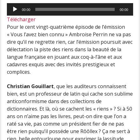
Lecteur
00:00
00:00
audio
Télécharger
Pour le cent vingt-quatrième épisode de l’émission
« Vous l’avez bien connu » Ambroise Perrin ne va pas
dire qu’il ne regrette rien, car l’émission poursuit avec
délectation la piste des riens dans la beauté de la
langue française en jouant aux coq-à-l’âne et aux
cadavres exquis avec des invités prestigieux et
complices.
Christian Gouillart
, que les auditeurs connaissent
bien, est un professeur de latin qui cache son sublime
anticonformisme dans des collections de
dictionnaires. Et là, où se cachent les « riens » ? Si à 50
ans on n’aime pas les livres, peut-on dire que l’on a
raté sa vie, pas comme un président fier de ne pas
être rien puisqu’il posséde une Rôôllex ? Ça ne sert à
rien, belle entourloupe pour exprimer la lassitude,