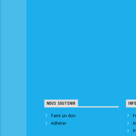
NOUS SOUTENIR
INF
Faire un don
F
Adhérer
M
P