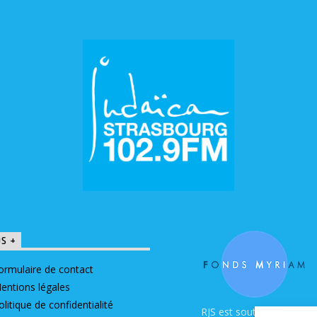
OS +
ormulaire de contact
entions légales
olitique de confidentialité
RJS est soutenue par le