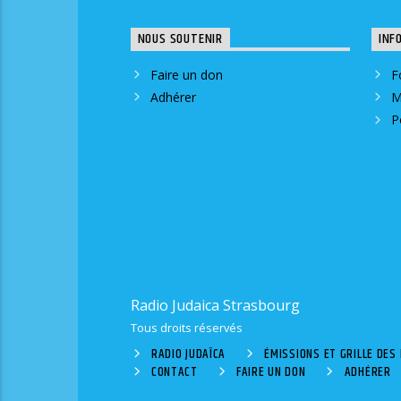
NOUS SOUTENIR
INF
Faire un don
F
Adhérer
M
P
Radio Judaica Strasbourg
Tous droits réservés
RADIO JUDAÏCA
ÉMISSIONS ET GRILLE DE
CONTACT
FAIRE UN DON
ADHÉRER