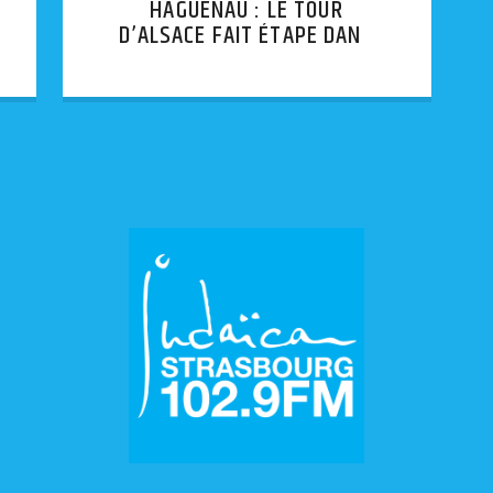
HAGUENAU : LE TOUR
D’ALSACE FAIT ÉTAPE DANS
LE NORD