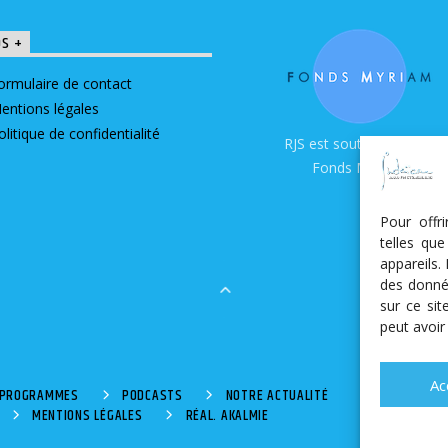
OS +
ormulaire de contact
entions légales
olitique de confidentialité
RJS est soutenue par le
Fonds Myriam
Pour offr
telles qu
appareils.
des donné
sur ce si
peut avoir
Ac
S PROGRAMMES
PODCASTS
NOTRE ACTUALITÉ
MENTIONS LÉGALES
RÉAL. AKALMIE