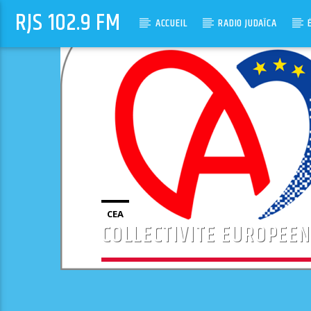
RJS 102.9 FM
ACCUEIL
RADIO JUDAÏCA
CEA
COLLECTIVITE EUROPEEN