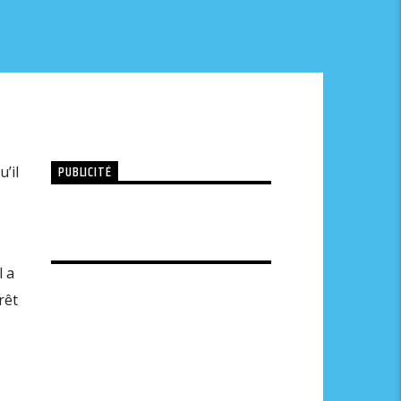
PUBLICITÉ
’il
l a
rêt