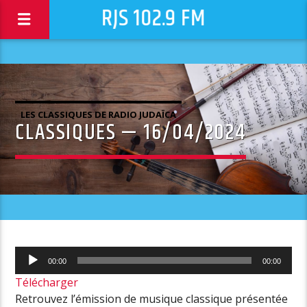
RJS 102.9 FM
LES CLASSIQUES DE RADIO JUDAÏCA
CLASSIQUES — 16/04/2024
Lecteur
00:00
00:00
audio
Télécharger
Retrouvez l’émission de musique classique présentée