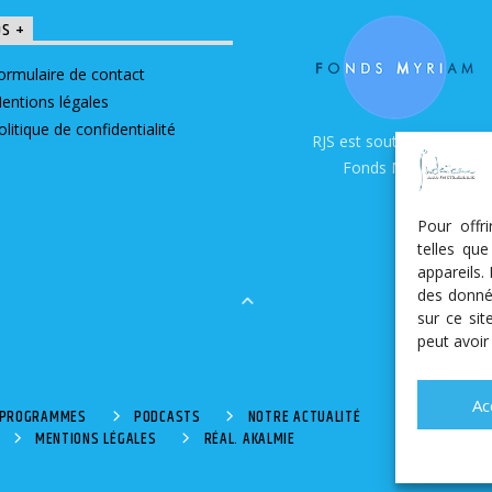
OS +
ormulaire de contact
entions légales
olitique de confidentialité
RJS est soutenue par le
Fonds Myriam
Pour offr
telles qu
appareils.
des donné
sur ce si
peut avoir
Ac
S PROGRAMMES
PODCASTS
NOTRE ACTUALITÉ
MENTIONS LÉGALES
RÉAL. AKALMIE