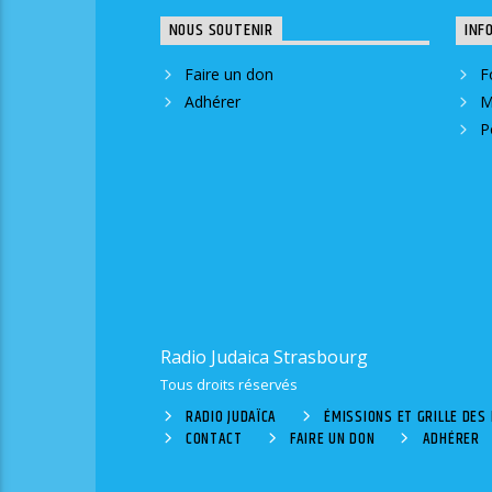
NOUS SOUTENIR
INF
Faire un don
F
Adhérer
M
P
Radio Judaica Strasbourg
Tous droits réservés
RADIO JUDAÏCA
ÉMISSIONS ET GRILLE DE
CONTACT
FAIRE UN DON
ADHÉRER