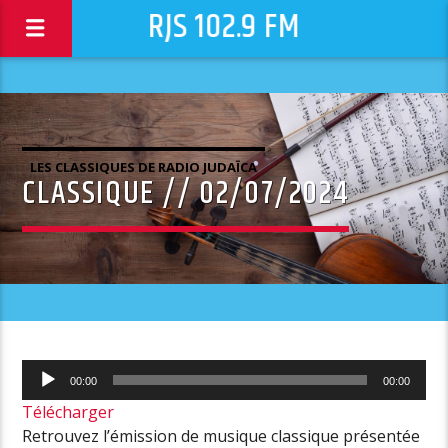
RJS 102.9 FM
LES CLASSIQUES DE RADIO JUDAÏCA
CLASSIQUE // 02/07/2024
Lecteur
00:00
00:00
audio
Télécharger
Retrouvez l’émission de musique classique présentée