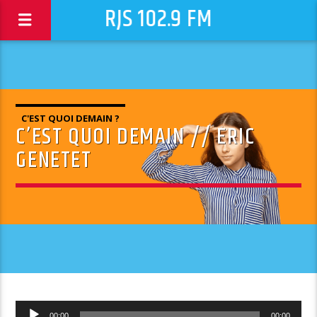
RJS 102.9 FM
C'EST QUOI DEMAIN ?
C’EST QUOI DEMAIN // ERIC
GENETET
Lecteur
00:00
00:00