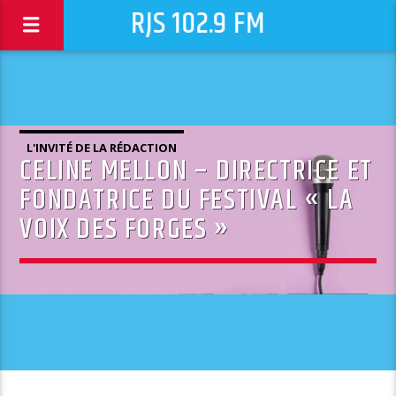
RJS 102.9 FM
L'INVITÉ DE LA RÉDACTION
CELINE MELLON – DIRECTRICE ET
FONDATRICE DU FESTIVAL « LA
VOIX DES FORGES »