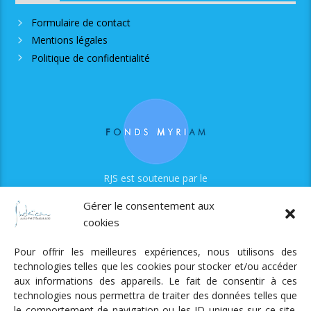
Formulaire de contact
Mentions légales
Politique de confidentialité
RJS est soutenue par le
Fonds Myriam
Gérer le consentement aux
cookies
Pour offrir les meilleures expériences, nous utilisons des
technologies telles que les cookies pour stocker et/ou accéder
aux informations des appareils. Le fait de consentir à ces
technologies nous permettra de traiter des données telles que
Radio Judaica Strasbourg
le comportement de navigation ou les ID uniques sur ce site.