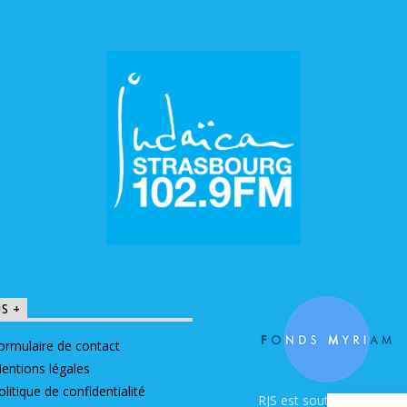
OS +
ormulaire de contact
entions légales
olitique de confidentialité
RJS est soutenue par le