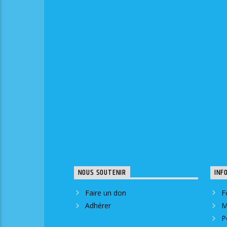
NOUS SOUTENIR
INF
Faire un don
F
Adhérer
M
P