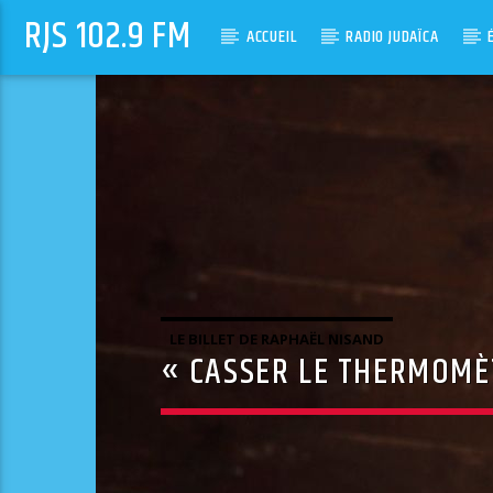
RJS 102.9 FM
ACCUEIL
RADIO JUDAÏCA
LE BILLET DE RAPHAËL NISAND
« CASSER LE THERMOMÈT