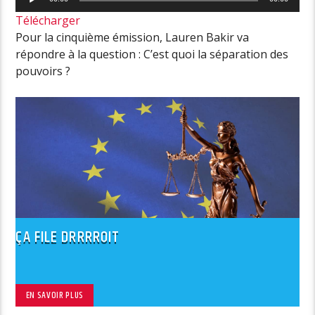
audio
Télécharger
Pour la cinquième émission,
Lauren
Bakir va
répondre à la question : C’est quoi la séparation des
pouvoirs ?
ÇA FILE DRRRROIT
EN SAVOIR PLUS