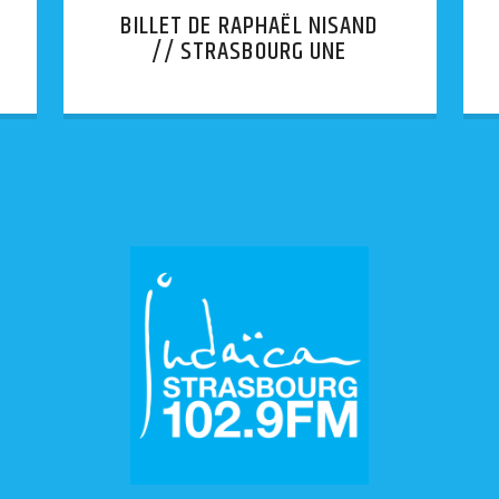
BILLET DE RAPHAËL NISAND
// STRASBOURG UNE
AFFICHE INJURIEUSE
APPOSÉE SUR LA BOÎTE AUX
LETTRES D’UNE SYNAGOGUE.