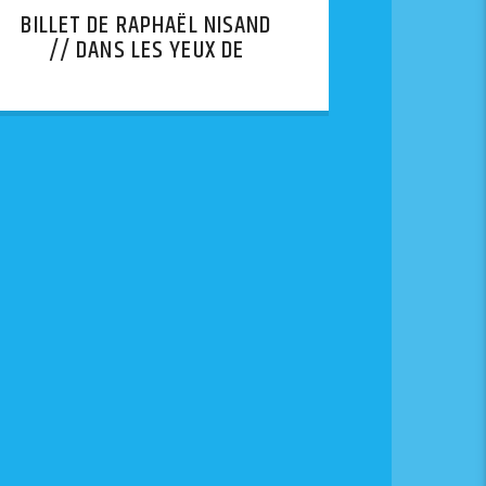
BILLET DE RAPHAËL NISAND
// DANS LES YEUX DE
LYHANNA