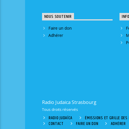
NOUS SOUTENIR
INF
Faire un don
F
Adhérer
M
P
Radio Judaica Strasbourg
Tous droits réservés
RADIO JUDAÏCA
ÉMISSIONS ET GRILLE DE
CONTACT
FAIRE UN DON
ADHÉRER