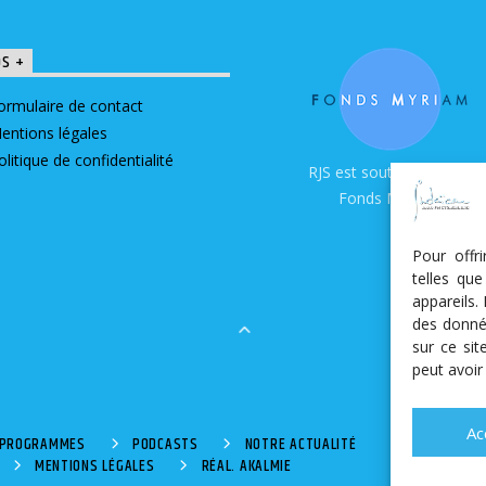
OS +
ormulaire de contact
entions légales
olitique de confidentialité
RJS est soutenue par le
Fonds Myriam
Pour offr
telles qu
appareils.
des donné
sur ce si
peut avoir
Ac
S PROGRAMMES
PODCASTS
NOTRE ACTUALITÉ
MENTIONS LÉGALES
RÉAL. AKALMIE