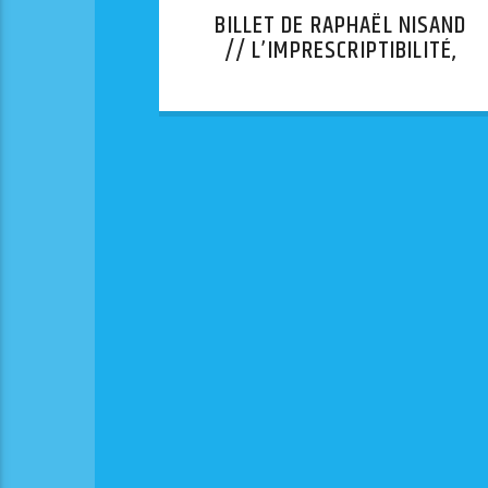
BILLET DE RAPHAËL NISAND
// L’IMPRESCRIPTIBILITÉ,
UNE FAUSSE BONNE IDÉE.