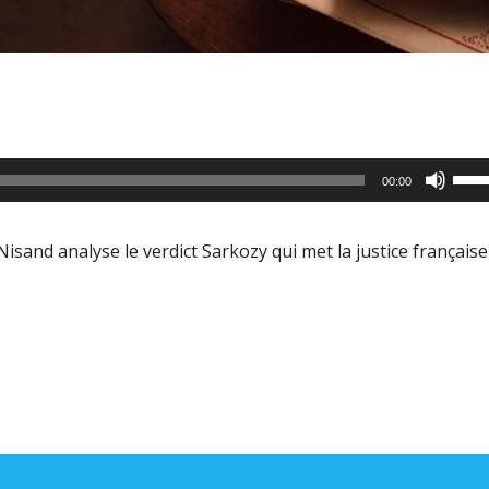
Utili
00:00
les
flèc
Nisand analyse le
verdict Sarkozy qui met la justice française
haut
pour
aug
ou
dimi
le
volu