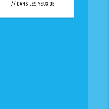
// DANS LES YEUX DE
LYHANNA