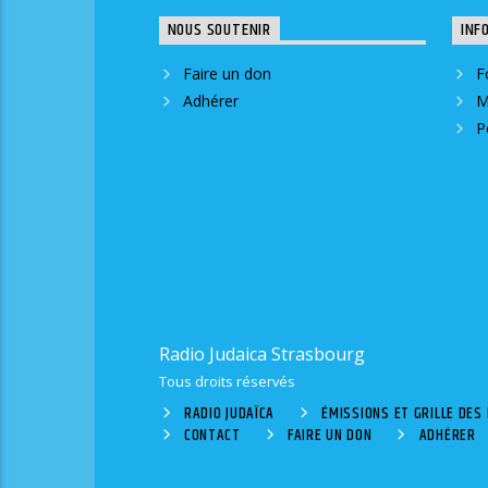
NOUS SOUTENIR
INF
Faire un don
F
Adhérer
M
P
Radio Judaica Strasbourg
Tous droits réservés
RADIO JUDAÏCA
ÉMISSIONS ET GRILLE DE
CONTACT
FAIRE UN DON
ADHÉRER