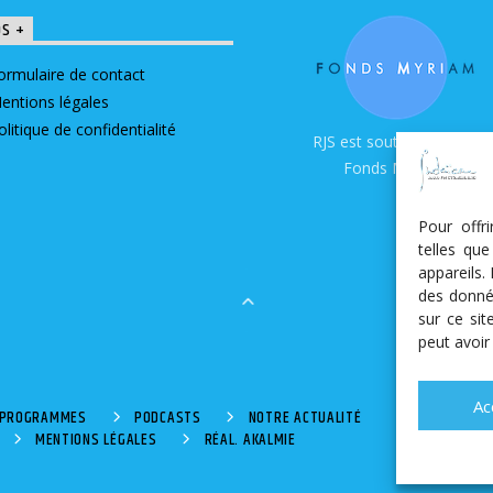
OS +
ormulaire de contact
entions légales
olitique de confidentialité
RJS est soutenue par le
Fonds Myriam
Pour offr
telles qu
appareils.
des donné
sur ce si
peut avoir
Ac
S PROGRAMMES
PODCASTS
NOTRE ACTUALITÉ
MENTIONS LÉGALES
RÉAL. AKALMIE