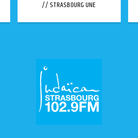
// STRASBOURG UNE
AFFICHE INJURIEUSE
APPOSÉE SUR LA BOÎTE AUX
LETTRES D’UNE SYNAGOGUE.