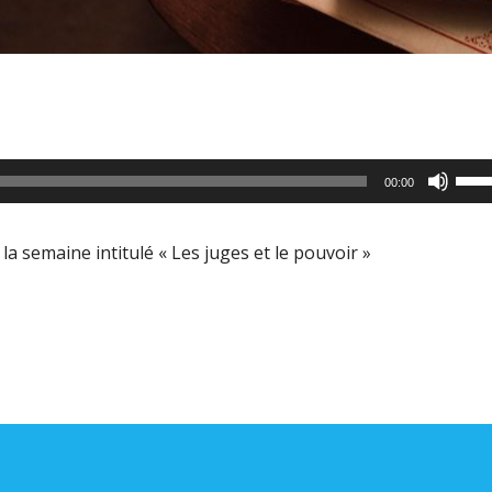
Utili
00:00
les
flèc
la semaine intitulé « Les juges et le pouvoir »
haut
pour
aug
ou
dimi
le
volu