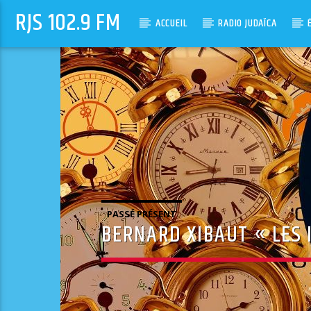
RJS 102.9 FM
ACCUEIL
RADIO JUDAÏCA
PASSÉ PRÉSENT
BERNARD XIBAUT « LES 