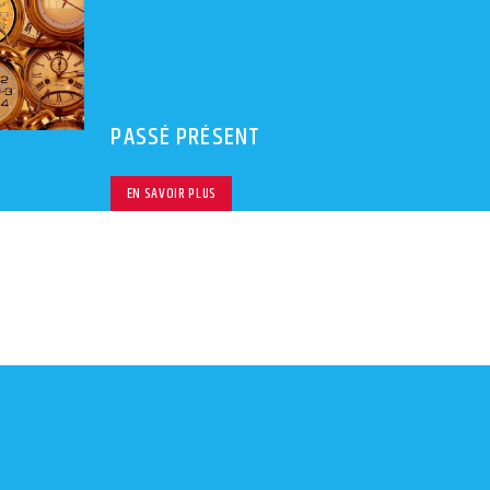
volu
PASSÉ PRÉSENT
EN SAVOIR PLUS