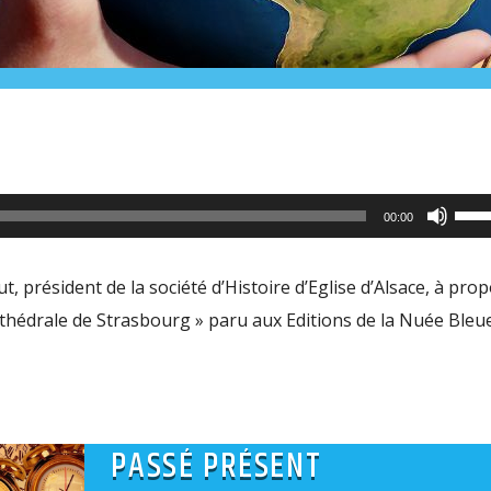
Utili
00:00
les
flèc
, président de la société d’Histoire d’Eglise d’Alsace, à pro
haut
cathédrale de Strasbourg » paru aux Editions de la Nuée Bleue
pour
aug
ou
dimi
PASSÉ PRÉSENT
le