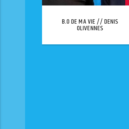
B.O DE MA VIE // DENIS
OLIVENNES