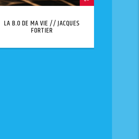
LA B.O DE MA VIE // JACQUES
FORTIER