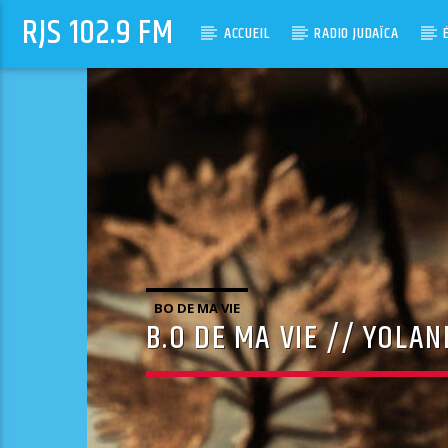
RJS 102.9 FM
ACCUEIL
RADIO JUDAÏCA
BO DE MA VIE
B.O DE MA VIE // YOLA