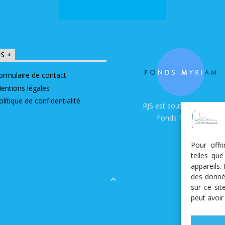
OS +
ormulaire de contact
entions légales
olitique de confidentialité
RJS est soutenue par le
Fonds Myriam
Pour offr
telles qu
appareils.
des donné
sur ce si
peut avoir