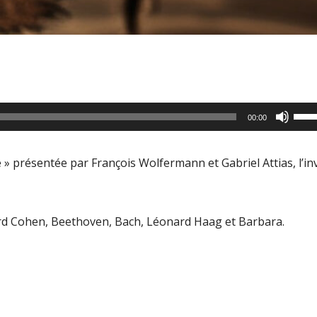
Utili
00:00
les
flèc
 » présentée par François Wolfermann et Gabriel Attias, l’inv
haut
pour
aug
d Cohen, Beethoven, Bach, Léonard Haag et Barbara.
ou
dimi
le
volu