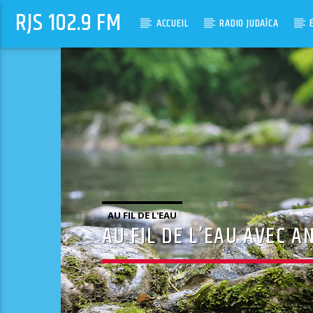
RJS 102.9 FM
ACCUEIL
RADIO JUDAÏCA
AU FIL DE L'EAU
AU FIL DE L’EAU AVEC A