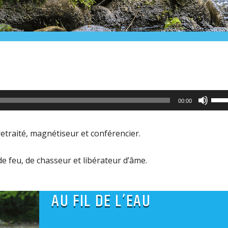
Utili
00:00
les
flèc
retraité, magnétiseur et conférencier.
haut
pour
de feu, de chasseur et libérateur d’âme.
aug
ou
AU FIL DE L’EAU
dimi
le