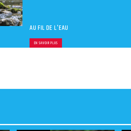
volu
AU FIL DE L'EAU
EN SAVOIR PLUS