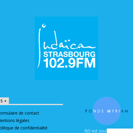
OS +
ormulaire de contact
entions légales
olitique de confidentialité
RJS est soutenue par le