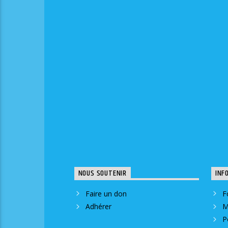
NOUS SOUTENIR
INF
Faire un don
F
Adhérer
M
P