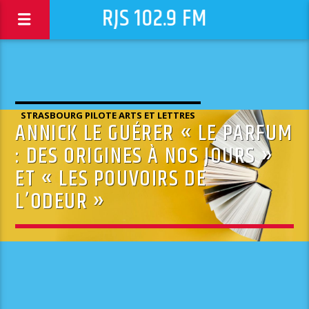
RJS 102.9 FM
STRASBOURG PILOTE ARTS ET LETTRES
ANNICK LE GUÉRER « LE PARFUM
: DES ORIGINES À NOS JOURS »
ET « LES POUVOIRS DE
L’ODEUR »